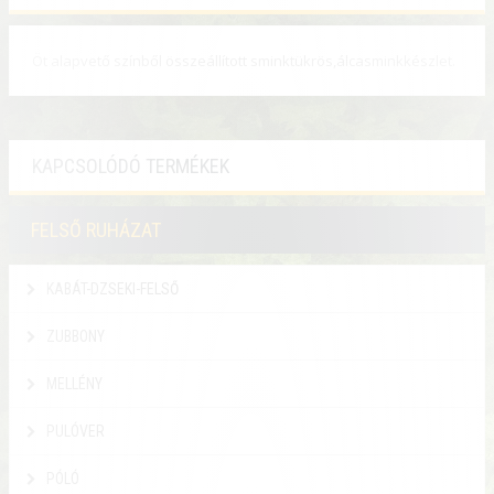
Öt alapvető színből összeállított sminktükrös,álcasminkkészlet.
KAPCSOLÓDÓ TERMÉKEK
FELSŐ RUHÁZAT
KABÁT-DZSEKI-FELSŐ
ZUBBONY
MELLÉNY
PULÓVER
PÓLÓ