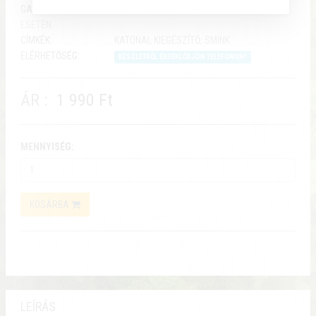
GARANCIA:
6 HÓNAP, RENDELTETÉSSZERŰ HASZNÁLAT
ESETÉN
CÍMKÉK:
KATONAI, KIEGÉSZÍTŐ, SMINK
ELÉRHETŐSÉG:
KÉSZLETRŐL ÉRDEKLŐDJÖN TELEFONON!
ÁR :
1 990 Ft
MENNYISÉG:
KOSÁRBA
LEÍRÁS