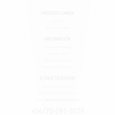
HASZNOS LINKEK
Színskála
Mérettáblázatok
INFORMÁCIÓK
Vásárlási feltételek
Szállítási díjak
Telefonos rendelés
Nagybani kiszolgálás
ELÉRHETŐSÉGEINK
Special-military shop
1087 Budapest, Festetics u. 4.
Email:
info@special-military.hu
+36/70-291-2079