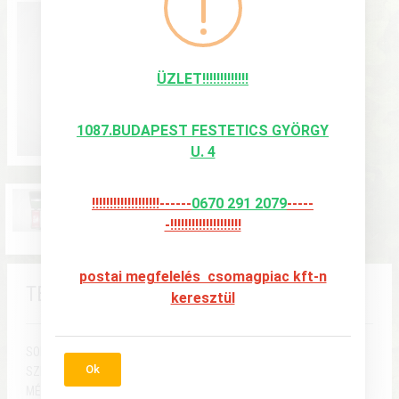
ÜZLET!!!!!!!!!!!!!
1087.BUDAPEST FESTETICS GYÖRGY
U. 4
!!!!!!!!!!!!!!!!!!!------
0670 291 2079
-----
-!!!!!!!!!!!!!!!!!!!!
postai megfelelés csomagpiac kft-n
TEREPSMINK ÖT RÉSZES
keresztül
SORSZÁM:
3250
Ok
SZÍNEK:
ÖT SZÍN
MÉRETEK:
6X8CM