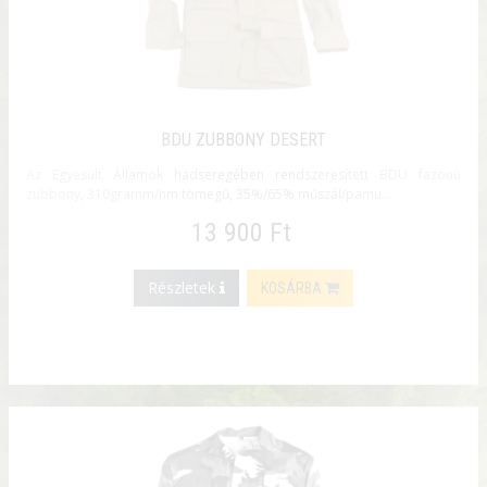
BDU ZUBBONY DESERT
Az Egyesült Államok hadseregében rendszeresített BDU fazonú
zubbony, 310gramm/nm tömegű, 35%/65% műszál/pamu...
13 900 Ft
Részletek
KOSÁRBA