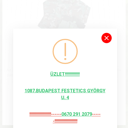
BDU ZUBBONY
Az Egyesült Államok hadseregében rendszeresített BDU fazonú
ÜZLET!!!!!!!!!!!!!
zubbony , 310gramm/nm tömegű , 35%/65% műszál/p...
13 900 Ft
1087.BUDAPEST FESTETICS GYÖRGY
U. 4
Részletek
KOSÁRBA
!!!!!!!!!!!!!!!!!!!------
0670 291 2079
-----
-!!!!!!!!!!!!!!!!!!!!