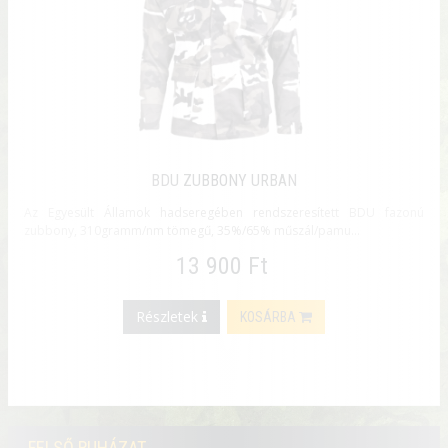
BDU ZUBBONY URBAN
Az Egyesült Államok hadseregében rendszeresített BDU fazonú
zubbony, 310gramm/nm tömegű, 35%/65% műszál/pamu...
13 900 Ft
Részletek
KOSÁRBA
FELSŐ RUHÁZAT