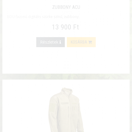
ZUBBONY ACU
BDU fazonú digitális szürke színű, zubbony.
13 900 Ft
Részletek
KOSÁRBA