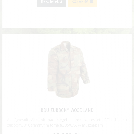
Részletek
KOSÁRBA
BDU ZUBBONY WOODLAND
Az Egyesült Államok hadseregében rendszeresített BDU fazonú
zubbony, 310gramm/nm tömegű, 35%/65% műszál/pam...