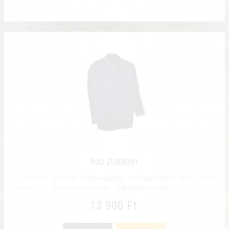
BDU ZUBBONY
Az Egyesült Államok hadseregében rendszeresített BDU fazonú
zubbony , 310gramm/nm tömegű , 35%/65% műszál/p...
13 900 Ft