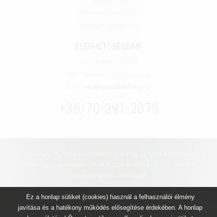
Szállítási díjak
Telefonos rendelés
Nagybani kiszolgálás
ELÉRHETŐSÉGEINK
Special-military shop
1087 Budapest, Festetics u. 4.
Email:
info@special-military.hu
+36/70-291-2079
Specialmilitary Kft. Adószám: 14586037-2-42 Cégj. sz. 01-09-910634 Fővárosi
Cégbíróság Engedélyszám: 05-4934/2010 Budapest VIII. ker. Önkorm.
Tárhelyszolgáltató: DotRoll Kft.
Ez a honlap sütiket (cookies) használ a felhasználói élmény
javítása és a hatékony működés elősegítése érdekében. A honlap