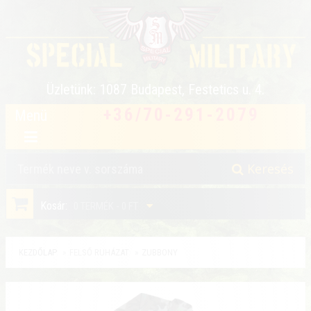
Üzletünk: 1087 Budapest, Festetics u. 4.
+36/70-291-2079
Menü
Toggle Navigat
Keresés
Kosár:
0 TERMÉK - 0 FT
KEZDŐLAP
FELSŐ RUHÁZAT
ZUBBONY