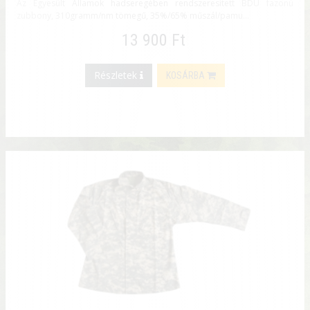
Az Egyesült Államok hadseregében rendszeresített BDU fazonú
zubbony, 310gramm/nm tömegű, 35%/65% műszál/pamu...
13 900 Ft
Részletek
KOSÁRBA