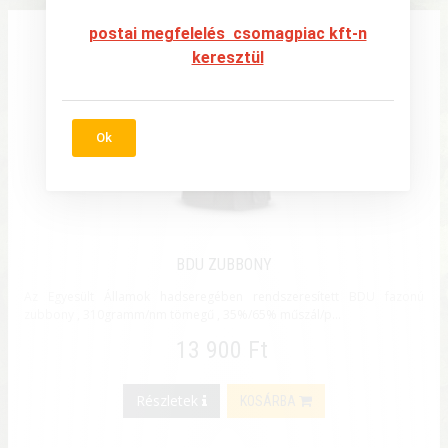
postai megfelelés csomagpiac kft-n
keresztül
Ok
BDU ZUBBONY
Az Egyesült Államok hadseregében rendszeresített BDU fazonú
zubbony , 310gramm/nm tömegű , 35%/65% műszál/p...
13 900 Ft
Részletek
KOSÁRBA