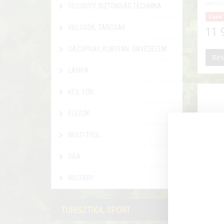
tartóva
SECURITY, BIZTONSÁG TECHNIKA
Csak 
VILLOGÓK, TÁRCSÁK
11 
GÁZSPRAY, KUBOTAN, ÖNVÉDELEM
Rés
LÁMPA
KÉS, TŐR
ÉLEZŐK
MULTI-TOOL
ÓRA
MILITARY
TURISZTIKA, SPORT
IGAZ
HONV