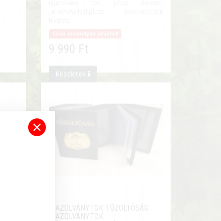
igazolvány tok ,plusz kerettel
,jelvényhellyel,plusz lapokkal.(Csak
hivatás...
Csak személyes átvétel!
9 990 Ft
Részletek
IGAZOLVÁNYTOK-TŰZOLTÓSÁG
IGAZOLVÁNYTOK