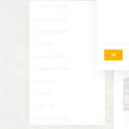
Igaz
TURISTA ESZKÖZ
kivitel
KULACS, FLASKA
9 9
TERMOSZ, BÖGRE
Rés
TÁVCSŐ
Ok
IRÁNYTŰ, TÁJOLÓ
TÁSKA, HÁTIZSÁK
HÁLÓZSÁK
LÁMPA
KÉS, TŐR
MILITARY TERMÉK