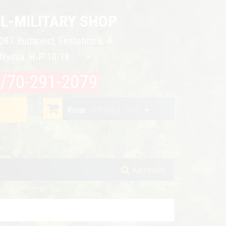
L-MILITARY SHOP
087 Budapest, Festetics u. 4.
Nyitva: H-P 10-18
/70-291-2079
Kosár:
0 TERMÉK - 0 FT
Keresés