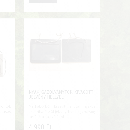
NYAK IGAZOLVÁNYTOK, KIVÁGOTT
JELVÉNY HELLYEL
ló tok
Marhabőrből készült lánccal nyakba
atásos
akasztható elöl jelvény, hatul, igazolvány
tartására szolgáló tok.
4 990 Ft