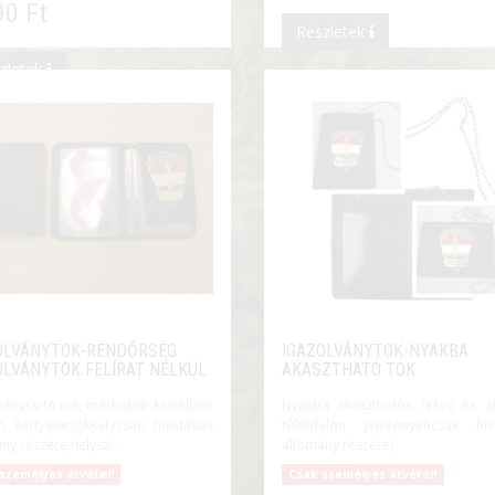
90 Ft
Részletek
zletek
OLVÁNYTOK-RENDŐRSÉG
IGAZOLVÁNYTOK-NYAKBA
OLVÁNYTOK FELÍRAT NÉLKÜL
AKASZTHATÓ TOK
ványtartó tok, marhabőr kivitelben
Nyakba akaszthatós fekvő és ál
ő kártyatartókkal./csak hivatásos
túloldalon jelvénnyel(csak hiv
ny részére,helyszí...
állomány részére).
személyes átvétel!
Csak személyes átvétel!