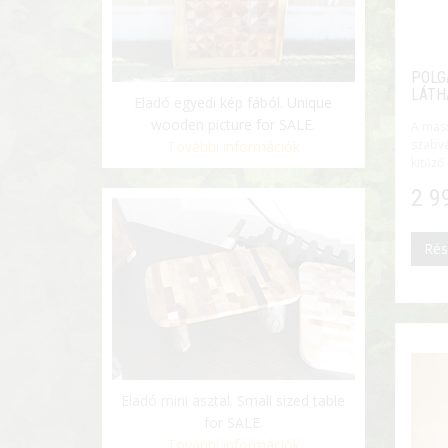
POLG
LÁTH
Eladó egyedi kép fából. Unique
wooden picture for SALE.
A mass
szabv
További információk
kitűző 
2 9
Rés
Eladó mini asztal. Small sized table
for SALE.
További információk