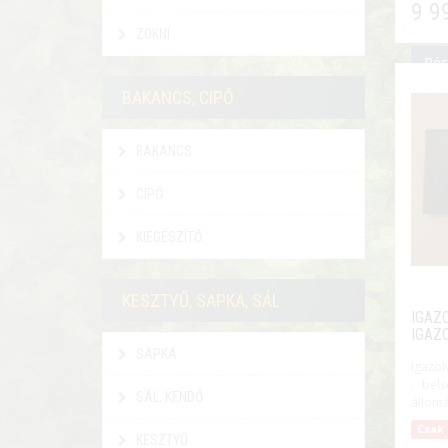
9 9
ZOKNI
Rés
BAKANCS, CIPŐ
BAKANCS
CIPŐ
KIEGÉSZÍTŐ
KESZTYŰ, SAPKA, SÁL
IGAZ
IGAZ
SAPKA
Igazol
, bels
SÁL, KENDŐ
állomá
Csak 
KESZTYŰ