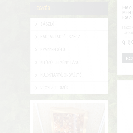
IGAZ
EGYÉB
MENT
IGAZ
ZÁSZLÓ
Igazol
, belső
KARBANTARTÓ ESZKÖZ
9 9
NYAKKENDŐTŰ
Rés
KITŰZŐ, JELVÉNY, LÁNC
KULCSTARTÓ, ÖNGYÚJTÓ
VEGYES TERMÉK