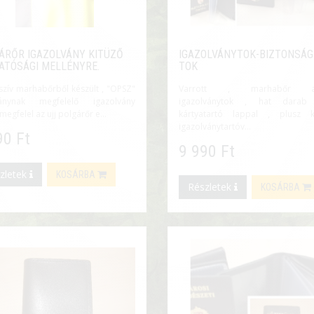
ÁRŐR IGAZOLVÁNY KITÜZŐ
IGAZOLVÁNYTOK-BIZTONSÁG
ATÓSÁGI MELLÉNYRE.
TOK
zív marhabőrből készült , "OPSZ"
Varrott , marhabőr a
ánynak megfelelő igazolvány
igazolványtok , hat darab
megfelel az ujj polgárőr e...
kártyatartó lappal , plusz k
igazolványtartóv...
90 Ft
9 990 Ft
zletek
KOSÁRBA
Részletek
KOSÁRBA