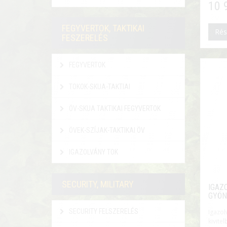
10 
FEGYVERTOK, TAKTIKAI
Rés
FESZERELÉS
FEGYVERTOK
TOKOK-SKUA-TAKTIAI
ÖV-SKUA TAKTIKAI FEGYVERTOK
ÖVEK-SZÍJAK-TAKTIKAI ÖV
IGAZOLVÁNY TOK
SECURITY, MILITARY
IGAZ
GYÖN
SECURITY FELSZERELÉS
Igazo
kivit