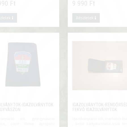
990 Ft
9 990 Ft
zletek
Részletek
OLVÁNYTOK-IGAZOLVÁNYTOK
IGAZOLVÁNYTOK-RENDŐRSÉ
GYVÁSZON
FEKVŐ IGAZOLVÁNYTOK
lványtartó tok, gyöngyvászon
Igazolványtartó tok, marhabőr kiv
elben, papír illetve aprópénz
, belső kártyatartókkal./csak hi