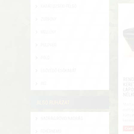
KABÁT-DZSEKI-FELSŐ
ZUBBONY
MELLÉNY
PULÓVER
PÓLÓ
ESŐVÉDŐ-ESŐKABÁT
REND
ING
KERE
LAPO
NÉLK
ALSÓ RUHÁZAT
Mar
minta
kártya
NADRÁG,RÖVID NADRÁG
kerettel
Csak 
FEHÉRNEMŰ