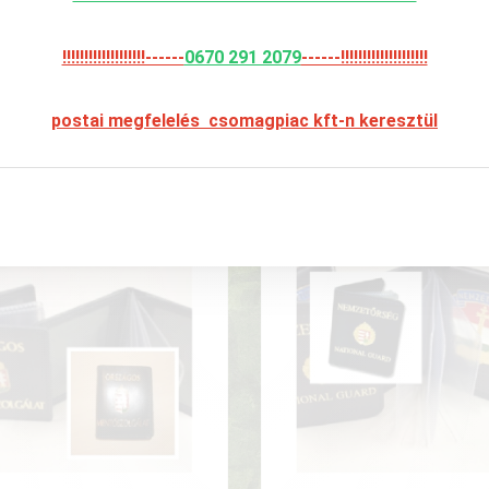
Igazolványtartó tok, marhabőr kiv
olványtartó tok, marhabőr
, belső kártyatartókkal,PLU
ben, belső kártyatartókkal.
KERETTEL AZ IGAZOLVÁNY SZÁMÁ
!!!!!!!!!!!!!!!!!!!------
0670 291 2079
------!!!!!!!!!!!!!!!!!!!!
90 Ft
9 990 Ft
postai megfelelés csomagpiac kft-n keresztül
zletek
Részletek
KOSÁRBA
KOSÁRBA