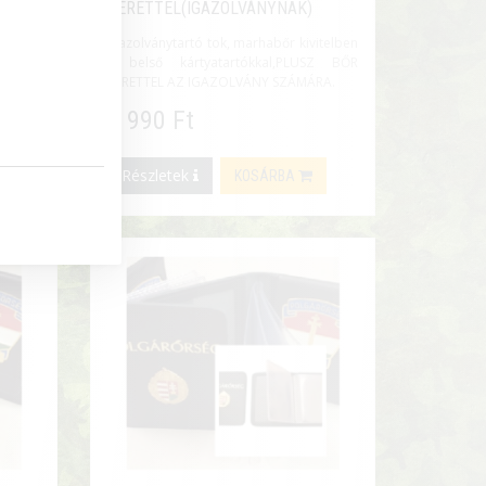
itelben
KERETTEL(IGAZOLVÁNYNAK)
SZ BŐR
Igazolványtartó tok, marhabőr kivitelben
RA.
, belső kártyatartókkal,PLUSZ BŐR
KERETTEL AZ IGAZOLVÁNY SZÁMÁRA.
9 990 Ft
Részletek
KOSÁRBA