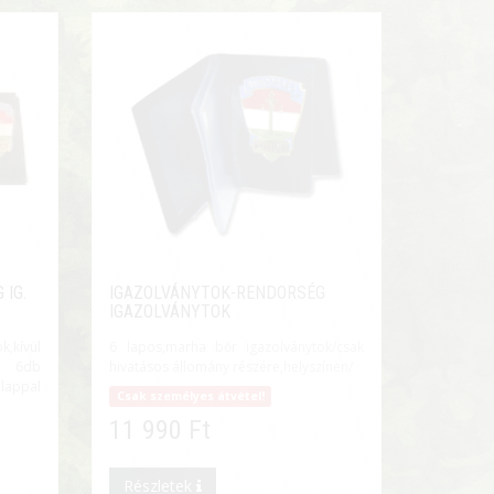
IG.
IGAZOLVÁNYTOK-RENDORSÉG
IGAZOLVÁNYTOK
vül
6 lapos,marha bőr igazolványtok/csak
l, 6db
hivatásos állomány részére,helyszínen/
appal
Csak személyes átvétel!
11 990 Ft
Részletek