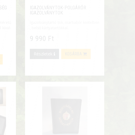
SÉG
IGAZOLVÁNYTOK-POLGÁRŐR
IGAZOLVÁNYTOK
 méretű
Igazolványtartó tok, marhabőr kivitelben
 kívül-
, belső kártyatartókkal.
9 990 Ft
Részletek
KOSÁRBA