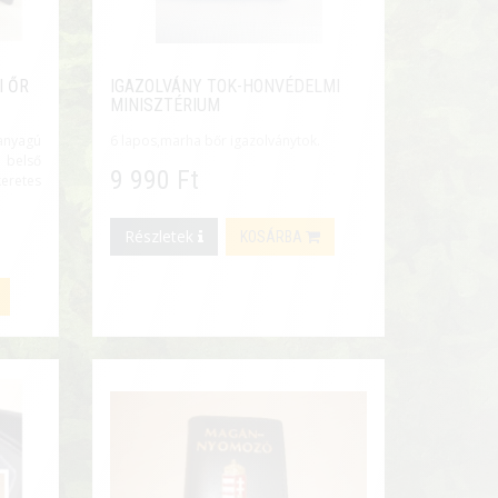
I ŐR
IGAZOLVÁNY TOK-HONVÉDELMI
MINISZTÉRIUM
nyagú
6 lapos,marha bőr igazolványtok.
 belső
9 990 Ft
eretes
Részletek
KOSÁRBA