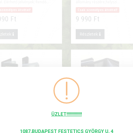
l. Elérhető jelvények: Rendő...
állomány részére,helyszí...
személyes átvétel!
Csak személyes átvétel!
990 Ft
9 990 Ft
zletek
Részletek
ÜZLET!!!!!!!!!!!!!
OLVÁNYTOK-MAGYAR
MENTŐ SZOLGÁLAT
ÉDSÉG IGAZOLVÁNYTOK
1087.BUDAPEST FESTETICS GYÖRGY U. 4