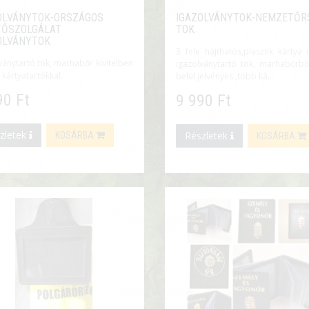
OLVÁNYTOK-ORSZÁGOS
IGAZOLVÁNYTOK-NEMZETŐR
ŐSZOLGÁLAT
TOK
OLVÁNYTOK
3 fele hajthatós,plasztik kártya
ványtartó tok, marhabőr kivitelben
igazolványtartó tok, marhabőrből
 kártyatartókkal.
belül jelvényes ,több ká...
90 Ft
9 990 Ft
zletek
Részletek
KOSÁRBA
KOSÁRBA