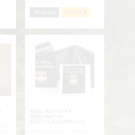
Részletek
KOSÁRBA
G
IGAZOLVÁNYTOK-B V
IGAZOLVÁNYTOK
KERETTEL,JELVÉNYHELLYEL
itelben
Büntetés-végrehajtás (SMASSZER -:)
vatásos