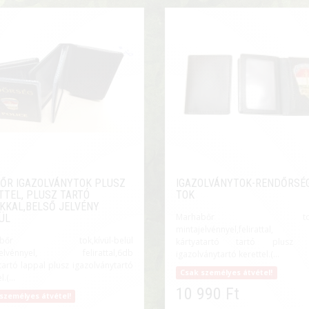
ŐR IGAZOLVÁNYTOK PLUSZ
IGAZOLVÁNYTOK-RENDŐRSÉG 
TTEL, PLUSZ TARTÓ
TOK
KKAL,BELSŐ JELVÉNY
Marhabőr tok,kí
ÜL
mintajelvénnyel,feliratta
habőr tok,kívül-belül
kártyatartó tartó plusz l
jelvénnyel, felirattal,6db
igazolványtartó kerettel.(...
tartó lappal plusz igazolványtartó
Csak személyes átvétel!
.(...
10 990 Ft
személyes átvétel!