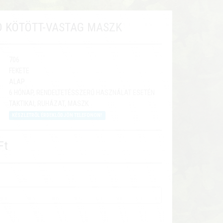
 KÖTÖTT-VASTAG MASZK
706
FEKETE
ALAP
6 HÓNAP, RENDELTETÉSSZERŰ HASZNÁLAT ESETÉN
TAKTIKAI, RUHÁZAT, MASZK
KÉSZLETRŐL ÉRDEKLŐDJÖN TELEFONON!
Ft