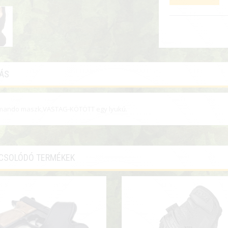
RÁS
ando maszk,VASTAG-KÖTÖTT egy lyukú.
CSOLÓDÓ TERMÉKEK