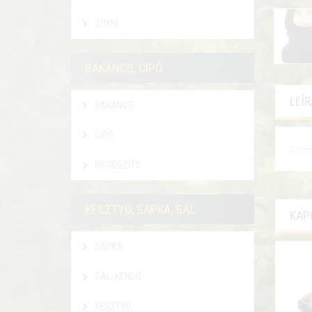
ZOKNI
BAKANCS, CIPŐ
LEÍ
BAKANCS
CIPŐ
Comm
KIEGÉSZÍTŐ
KESZTYŰ, SAPKA, SÁL
KAP
SAPKA
SÁL, KENDŐ
KESZTYŰ