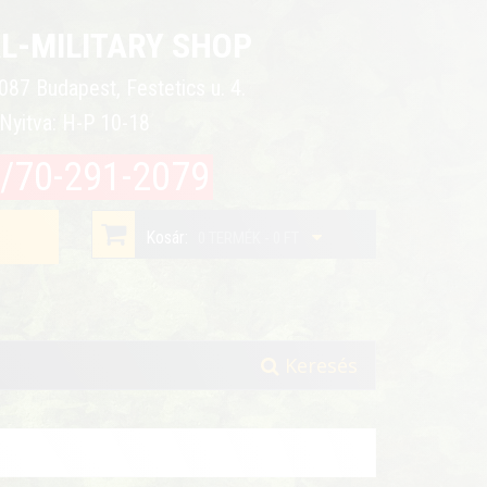
L-MILITARY SHOP
087 Budapest, Festetics u. 4.
Nyitva: H-P 10-18
/70-291-2079
Kosár:
0 TERMÉK - 0 FT
Keresés