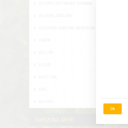
SECURITY, BIZTONSÁG TECHNIKA
VILLOGÓK, TÁRCSÁK
GÁZSPRAY, KUBOTAN, ÖNVÉDELEM
LÁMPA
KÉS, TŐR
CÍME
DERÉ
ÉLEZŐK
PONT
CENT
MULTI-TOOL
Hasít
szolgál
ÓRA
9 9
MILITARY
Ok
Rés
TURISZTIKA, SPORT