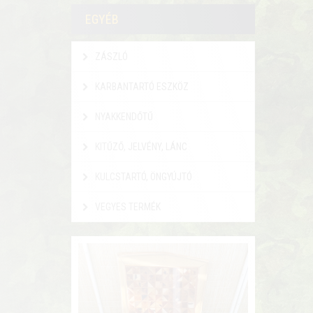
EGYÉB
ZÁSZLÓ
KARBANTARTÓ ESZKÖZ
NYAKKENDŐTŰ
KITŰZŐ, JELVÉNY, LÁNC
KULCSTARTÓ, ÖNGYÚJTÓ
VEGYES TERMÉK