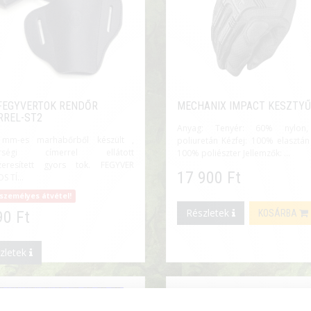
FEGYVERTOK RENDŐR
MECHANIX IMPACT KESZTYŰ
RREL-ST2
Anyag: Tenyér: 60% nylon
mm-es marhabőrből készült ,
poliuretán Kézfej: 100% elasztán
őrségi címerrel ellátott
100% poliészter Jellemzők: ...
zeresített gyors tok. FEGYVER
17 900 Ft
 TÍ...
személyes átvétel!
Részletek
90 Ft
KOSÁRBA
zletek