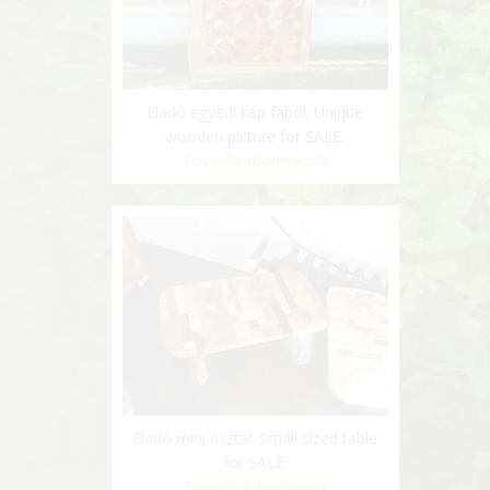
Eladó egyedi kép fából. Unique
wooden picture for SALE.
További információk
Eladó mini asztal. Small sized table
for SALE.
További információk