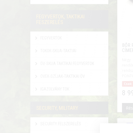
FEGYVERTOK, TAKTIKAI
FESZERELÉS
FEGYVERTOK
BŐR 
CÍME
TOKOK-SKUA-TAKTIAI
Négy 
ÖV-SKUA TAKTIKAI FEGYVERTOK
rend
rends
PONTOS
ÖVEK-SZÍJAK-TAKTIKAI ÖV
Csak 
IGAZOLVÁNY TOK
8 9
SECURITY, MILITARY
Rés
SECURITY FELSZERELÉS