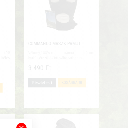
COMMANDO MASZK PAMUT
, 40%
Vékony,100%-os pamut ,három
 Bélés:
lyukú.Létezik ACRIL változatban is.
3 490 Ft
Részletek
KOSÁRBA