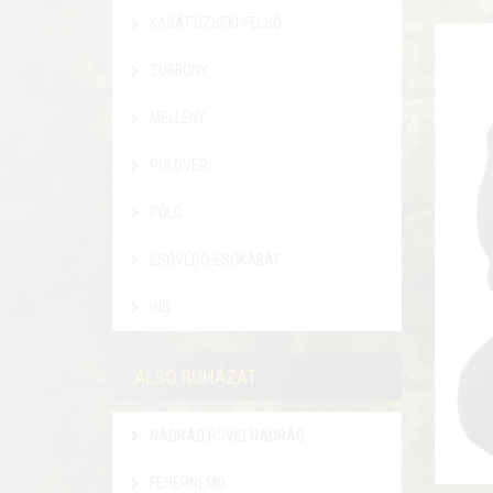
KABÁT-DZSEKI-FELSŐ
ZUBBONY
MELLÉNY
PULÓVER
PÓLÓ
ESŐVÉDŐ-ESŐKABÁT
ING
ALSÓ RUHÁZAT
NADRÁG,RÖVID NADRÁG
FEHÉRNEMŰ