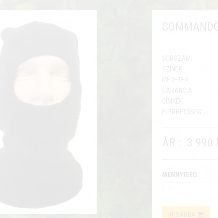
COMMANDO
SORSZÁM:
SZÍNEK:
MÉRETEK:
GARANCIA:
CÍMKÉK:
ELÉRHETŐSÉG:
ÁR :
3 990 
MENNYISÉG:
KOSÁRBA