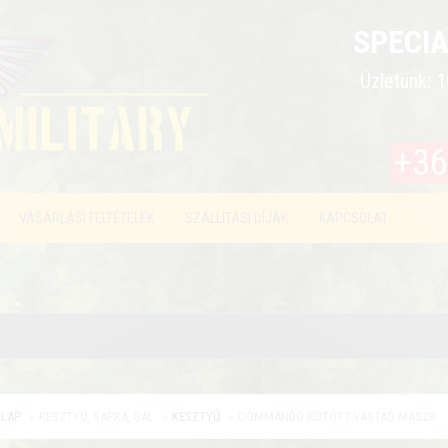
SPECIA
Üzletünk: 1
+36
VÁSÁRLÁSI FELTÉTELEK
SZÁLLÍTÁSI DÍJAK
KAPCSOLAT
LAP
KESZTYŰ, SAPKA, SÁL
KESZTYŰ
COMMANDO KÖTÖTT-VASTAG MASZK