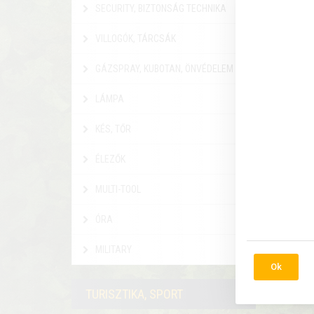
SECURITY, BIZTONSÁG TECHNIKA
SWAT
VILLOGÓK, TÁRCSÁK
Kiváló
,vasta
GÁZSPRAY, KUBOTAN, ÖNVÉDELEM
7 9
LÁMPA
Rés
KÉS, TŐR
ÉLEZŐK
MULTI-TOOL
ÓRA
MILITARY
Ok
TURISZTIKA, SPORT