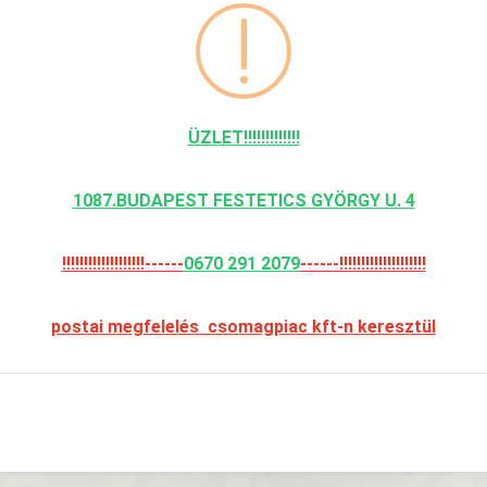
 SAPKA
BDU SAPKA
 minőségű , amerikai SWAT sapka
Baseball sapka.
g , domború hímzéssel.
3 490 Ft
ÜZLET!!!!!!!!!!!!!
90 Ft
Részletek
KOSÁRBA
zletek
KOSÁRBA
1087.BUDAPEST FESTETICS GYÖRGY U. 4
!!!!!!!!!!!!!!!!!!!------
0670 291 2079
------!!!!!!!!!!!!!!!!!!!!
postai megfelelés csomagpiac kft-n keresztül