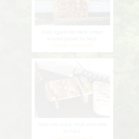
Eladó egyedi kép fából. Unique
wooden picture for SALE.
További információk
Eladó mini asztal. Small sized table
for SALE.
További információk