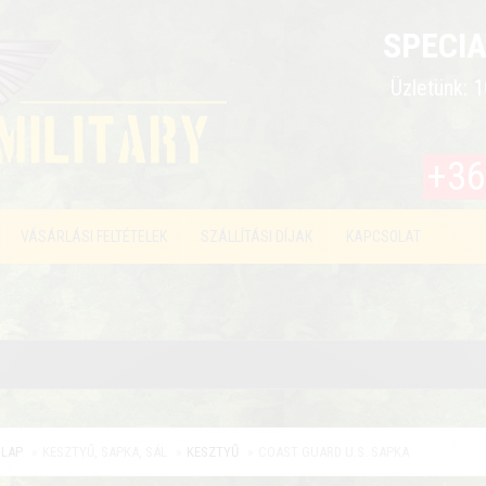
SPECIA
Üzletünk: 1
+36
VÁSÁRLÁSI FELTÉTELEK
SZÁLLÍTÁSI DÍJAK
KAPCSOLAT
LAP
KESZTYŰ, SAPKA, SÁL
KESZTYŰ
COAST GUARD U.S. SAPKA