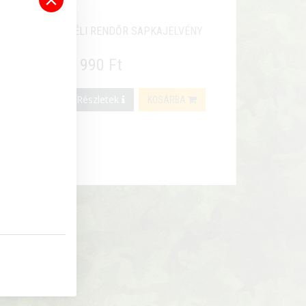
TÉLI RENDŐR SAPKAJELVÉNY
6 990 Ft
Részletek
KOSÁRBA