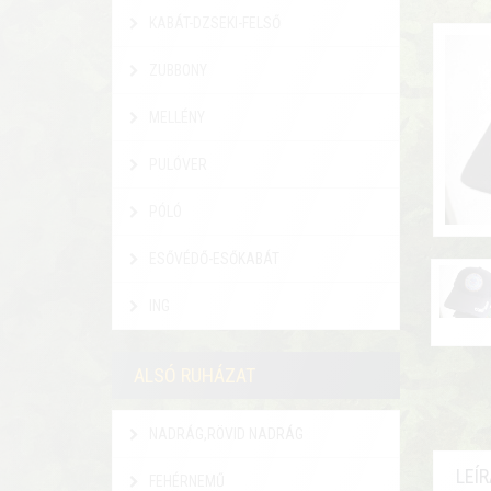
KABÁT-DZSEKI-FELSŐ
ZUBBONY
MELLÉNY
PULÓVER
PÓLÓ
ESŐVÉDŐ-ESŐKABÁT
ING
ALSÓ RUHÁZAT
NADRÁG,RÖVID NADRÁG
LEÍ
FEHÉRNEMŰ