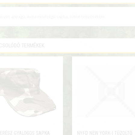
nyos anyagú, extra minőségű sapka, töltött hímzésekkel.
CSOLÓDÓ TERMÉKEK
ERÉSZ GYALOGOS SAPKA
NYFD NEW YORK-I TŰZOLTÓ