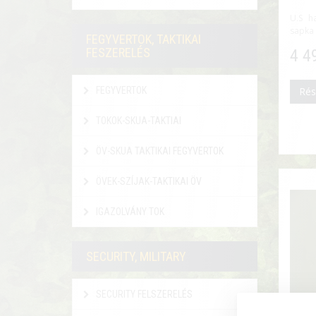
U.S ha
sapka 
FEGYVERTOK, TAKTIKAI
FESZERELÉS
4 4
FEGYVERTOK
Rés
TOKOK-SKUA-TAKTIAI
ÖV-SKUA TAKTIKAI FEGYVERTOK
ÖVEK-SZÍJAK-TAKTIKAI ÖV
IGAZOLVÁNY TOK
SECURITY, MILITARY
SECURITY FELSZERELÉS