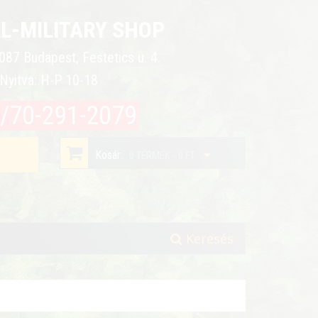
L-MILITARY SHOP
087 Budapest, Festetics u. 4.
Nyitva: H-P 10-18
/70-291-2079
Kosár:
0 TERMÉK - 0 FT
Keresés