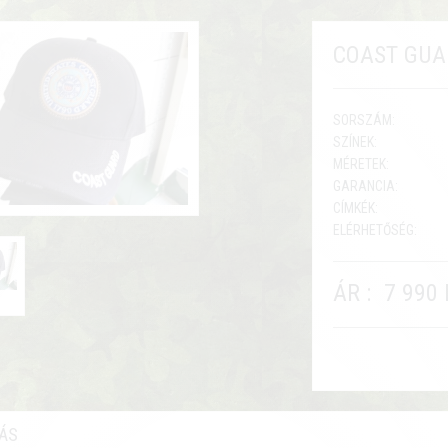
COAST GUA
SORSZÁM:
SZÍNEK:
MÉRETEK:
GARANCIA:
CÍMKÉK:
ELÉRHETŐSÉG:
ÁR :
7 990 
RÁS