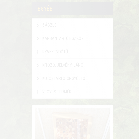
EGYÉB
ZÁSZLÓ
KARBANTARTÓ ESZKÖZ
NYAKKENDŐTŰ
KITŰZŐ, JELVÉNY, LÁNC
KULCSTARTÓ, ÖNGYÚJTÓ
VEGYES TERMÉK