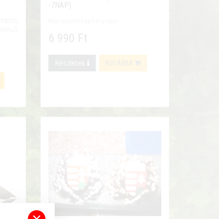
-7NAP)
TMENT)
Kép szerint.Kapitány sapi.
IVÁLÓ
6 990 Ft
Részletek
KOSÁRBA