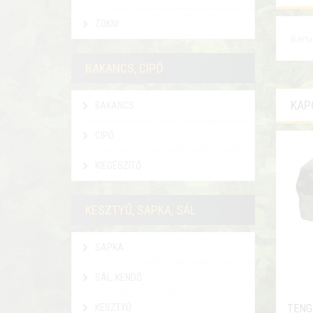
ZOKNI
Bárso
BAKANCS, CIPŐ
KAP
BAKANCS
CIPŐ
KIEGÉSZÍTŐ
KESZTYŰ, SAPKA, SÁL
SAPKA
SÁL, KENDŐ
KESZTYŰ
TENG