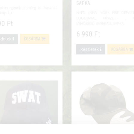
SAPKA
dseregénél jelenleg is használt
NYFD (NEW YORK FIRE DEPAR
kópiája.
LOGOJÁVAL HÍMZETT , K
90 Ft
MINŐSÉGŰ BASEBALL SAPKA.
6 990 Ft
zletek
KOSÁRBA
Részletek
KOSÁRBA