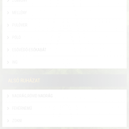
ZUBBONY
MELLÉNY
PULÓVER
PÓLÓ
ESŐVÉDŐ-ESŐKABÁT
ING
ALSÓ RUHÁZAT
NADRÁG,RÖVID NADRÁG
FEHÉRNEMŰ
ZOKNI