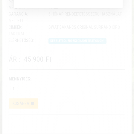
SZÍNEK:
FEKETE
MÉRETEK:
36-50
GARANCIA:
6 HÓNAP RENDELTETÉSSZERŰ HASZNÁLAT
MELLETT
CÍMKÉK:
SWAT BAKANCS ORIGINAL SURRANÓ CIPŐ
TAKTIKAI
ELÉRHETŐSÉG:
KÉSZLETRŐL ÉRDEKLŐDJÖN TELEFONON!
ÁR :
45 900 Ft
MENNYISÉG:
KOSÁRBA