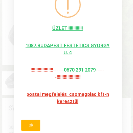
ÜZLET!!!!!!!!!!!!!
1087.BUDAPEST FESTETICS GYÖRGY
U. 4
!!!!!!!!!!!!!!!!!!!------
0670 291 2079
-----
-!!!!!!!!!!!!!!!!!!!!
postai megfelelés csomagpiac kft-n
keresztül
SWAT ORIGINAL CIPŐ
Ok
SORSZÁM:
4664