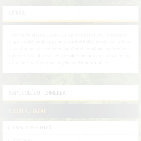
LEÍRÁS
Talp megfelel EN ISO 20347:2012 próba szabályok, csúszási és
olaj ellenállásának Aegis Anti Microbal bélés, amely védi a lábat
a baktériumokkal szemben Cserélhető, anatómiailag formázott
talpbetét EVA lábtámaszos köztalp Nem tartalmaz fém elemeket
(repülőtér-barát) Nedvességelvezető komfort-bélés
KAPCSOLÓDÓ TERMÉKEK
FELSŐ RUHÁZAT
KABÁT-DZSEKI-FELSŐ